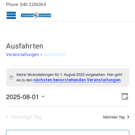
Phone: 040-2206064
Ausfahrten
Ausfahrten
Veranstaltungen
Veranstaltungen
Keine Veranstaltungen für 1. August 2025 vorgesehen. Hier geht
für
Hinweis
es zu den
.
nächsten bevorstehenden Veranstaltungen
1.
Ans
Ver
2025-08-01
August
Tag
Ans
Datum
Nav
2025
wählen.
Nav
Vorheriger Tag
Nächster Tag