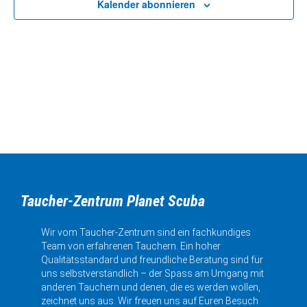
Kalender abonnieren
Taucher-Zentrum Planet Scuba
Wir vom Taucher-Zentrum sind ein fachkundiges
Team von erfahrenen Tauchern. Ein hoher
Qualitätsstandard und freundliche Beratung sind für
uns selbstverständlich – der Spass am Umgang mit
anderen Tauchern und denen, die es werden wollen,
zeichnet uns aus. Wir freuen uns auf Euren Besuch