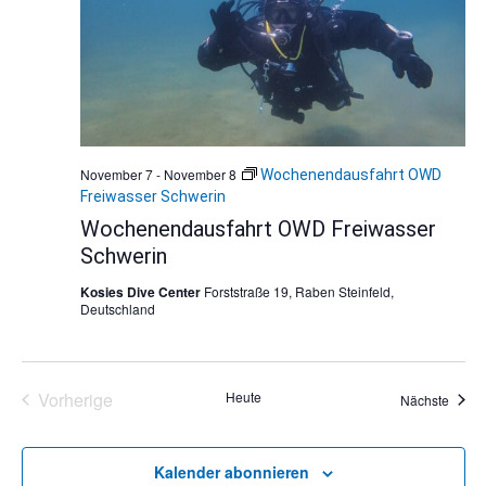
November 7
-
November 8
Wochenendausfahrt OWD
Freiwasser Schwerin
Wochenendausfahrt OWD Freiwasser
Schwerin
Kosies Dive Center
Forststraße 19, Raben Steinfeld,
Deutschland
Vorherige
Heute
Veran
Nächste
Veranstaltungen
Kalender abonnieren