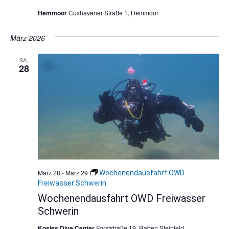
Hemmoor
Cuxhavener Straße 1, Hemmoor
März 2026
SA.
28
März 28
-
März 29
Wochenendausfahrt OWD
Freiwasser Schwerin
Wochenendausfahrt OWD Freiwasser
Schwerin
Kosies Dive Center
Forststraße 19, Raben Steinfeld,