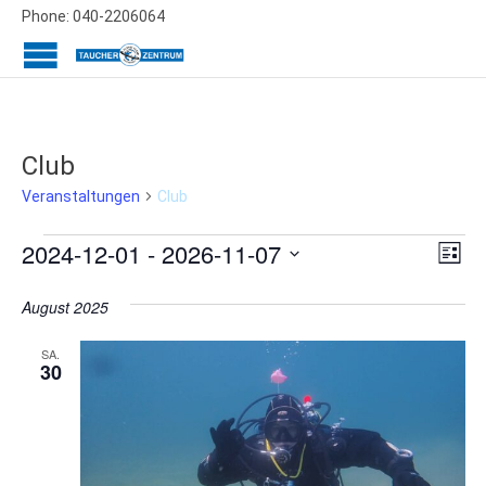
Phone: 040-2206064
Club
Club
Veranstaltungen
Veranstaltungen
Ans
Ver
2024-12-01
 - 
2026-11-07
Liste
Ans
Datum
Nav
wählen.
August 2025
Nav
SA.
30