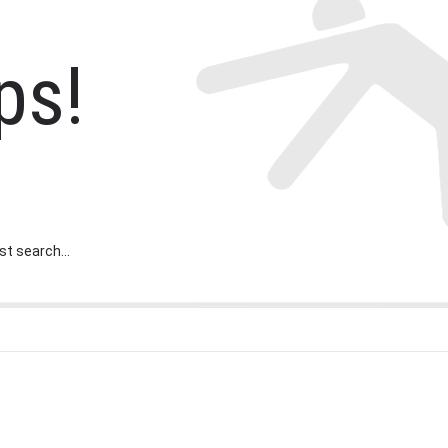
ps!
st search...