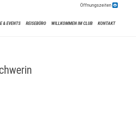

Öffnungszeiten
Skip
E & EVENTS
REISEBÜRO
WILLKOMMEN IM CLUB
KONTAKT
to
content
chwerin