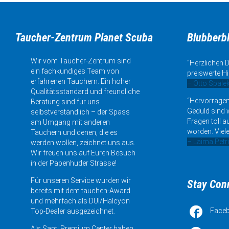
Taucher-Zentrum Planet Scuba
Blubberb
Wir vom Taucher-Zentrum sind
“Herzlichen D
ein fachkundiges Team von
preiswerte Hi
erfahrenen Tauchern. Ein hoher
– Otto Spale
Qualitätsstandard und freundliche
“Hervorragen
Beratung sind für uns
Geduld sind w
selbstverständlich – der Spass
Fragen toll a
am Umgang mit anderen
worden. Viele
Tauchern und denen, die es
– Laima Petr
werden wollen, zeichnet uns aus.
Wir freuen uns auf Euren Besuch
in der Papenhuder Strasse!
Für unseren Service wurden wir
Stay Con
bereits mit dem tauchen-Award
und mehrfach als DUI/Halcyon

Face
Top-Dealer ausgezeichnet.
Als Santi Premium Center haben