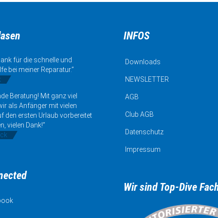
lasen
INFOS
ank für die schnelle und
Downloads
lfe bei meiner Reparatur.”
k
NEWSLETTER
de Beratung! Mit ganz viel
AGB
ir als Anfänger mit vielen
Club AGB
uf den ersten Urlaub vorbereitet
n, vielen Dank!”
Datenschutz
ick
Impressum
nected
Wir sind Top-Dive Fac
book