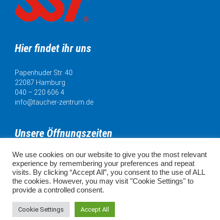
Hier findet ihr uns
Papenhuder Str. 40
22087 Hamburg
040 – 220 606 4
info@taucher-zentrum.de
Unsere Öffnungszeiten
We use cookies on our website to give you the most relevant
Mo. 11:00 - 18:00 Uhr
experience by remembering your preferences and repeat
Di. 11:00 - 20:00 Uhr
visits. By clicking “Accept All”, you consent to the use of ALL
Mi. 11:00 - 18:00 Uhr
the cookies. However, you may visit "Cookie Settings" to
Do. 11:00 - 18:00 Uhr
provide a controlled consent.
Fr. 11:00 - 18:00 Uhr
SA. 10:00 - 16:00 Uhr
Cookie Settings
Accept All