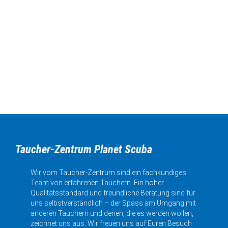
Taucher-Zentrum Planet Scuba
Wir vom Taucher-Zentrum sind ein fachkundiges
Team von erfahrenen Tauchern. Ein hoher
Qualitätsstandard und freundliche Beratung sind für
uns selbstverständlich – der Spass am Umgang mit
anderen Tauchern und denen, die es werden wollen,
zeichnet uns aus. Wir freuen uns auf Euren Besuch