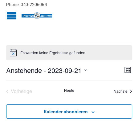
Phone: 040-2206064
Veranstaltungen
Es wurden keine Ergebnisse gefunden.
Hinweis
Ans
Ver
Anstehende
 - 
2023-09-21
Liste
Ans
Datum
Nav
wählen.
Nav
Vorherige
Heute
Veran
Nächste
Veranstaltungen
Kalender abonnieren