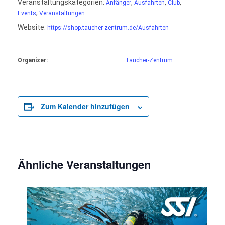
Veranstaltungskategorien:
,
,
,
Anfänger
Ausfahrten
Club
,
Events
Veranstaltungen
Website:
https://shop.taucher-zentrum.de/Ausfahrten
Organizer:
Taucher-Zentrum
Zum Kalender hinzufügen
Ähnliche Veranstaltungen