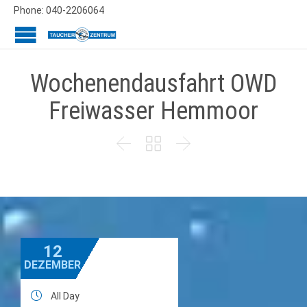
Phone: 040-2206064
Wochenendausfahrt OWD
Freiwasser Hemmoor



12
DEZEMBER

All Day