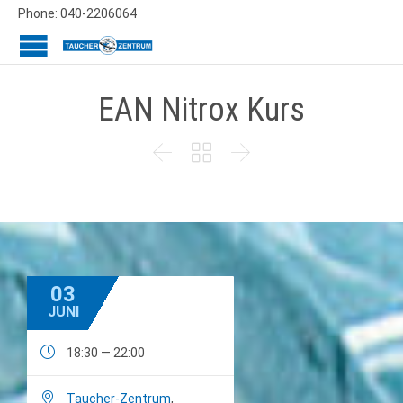
Phone: 040-2206064
EAN Nitrox Kurs



03
JUNI

18:30 — 22:00

Taucher-Zentrum
,