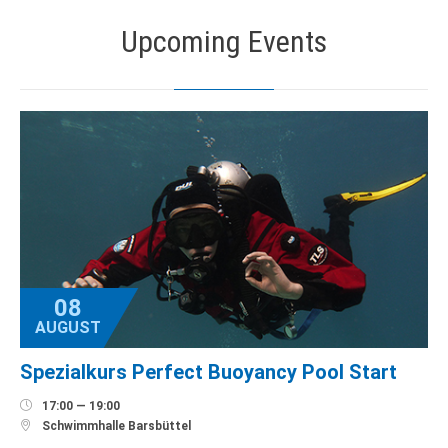
Upcoming Events
08
AUGUST
Spezialkurs Perfect Buoyancy Pool Start

17:00 — 19:00

Schwimmhalle Barsbüttel