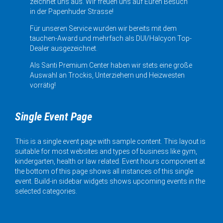
zeichnet uns aus. Wir freuen uns auf Euren Besuch
in der Papenhuder Strasse!
Für unseren Service wurden wir bereits mit dem
tauchen-Award und mehrfach als DUI/Halcyon Top-
Dealer ausgezeichnet.
Als Santi Premium Center haben wir stets eine große
Auswahl an Trockis, Unterziehern und Heizwesten
vorrätig!
Single Event Page
This is a single event page with sample content. This layout is
suitable for most websites and types of business like gym,
kindergarten, health or law related. Event hours component at
the bottom of this page shows all instances of this single
event. Build-in sidebar widgets shows upcoming events in the
selected categories.