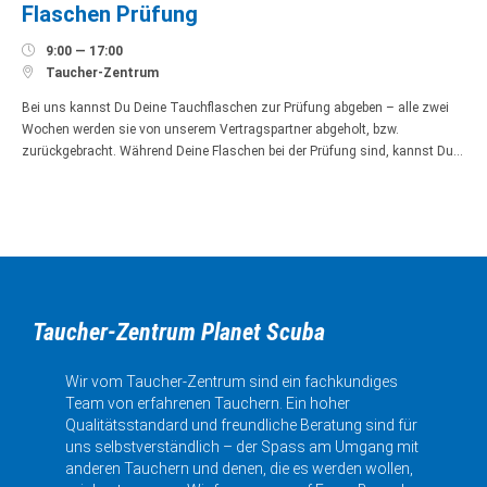
Flaschen Prüfung

9:00 — 17:00

Taucher-Zentrum
Bei uns kannst Du Deine Tauchflaschen zur Prüfung abgeben – alle zwei
Wochen werden sie von unserem Vertragspartner abgeholt, bzw.
zurückgebracht. Während Deine Flaschen bei der Prüfung sind, kannst Du…
Taucher-Zentrum Planet Scuba
Wir vom Taucher-Zentrum sind ein fachkundiges
Team von erfahrenen Tauchern. Ein hoher
Qualitätsstandard und freundliche Beratung sind für
uns selbstverständlich – der Spass am Umgang mit
anderen Tauchern und denen, die es werden wollen,