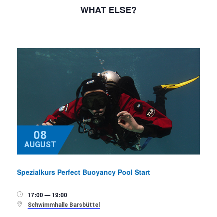
WHAT ELSE?
08
AUGUST
Spezialkurs Perfect Buoyancy Pool Start
17:00 — 19:00


Schwimmhalle Barsbüttel