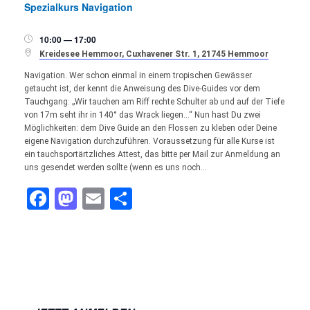
Spezialkurs Navigation
10:00 — 17:00


Kreidesee Hemmoor, Cuxhavener Str. 1, 21745 Hemmoor
Navigation. Wer schon einmal in einem tropischen Gewässer
getaucht ist, der kennt die Anweisung des Dive-Guides vor dem
Tauchgang: „Wir tauchen am Riff rechte Schulter ab und auf der Tiefe
von 17m seht ihr in 140° das Wrack liegen…“ Nun hast Du zwei
Möglichkeiten: dem Dive Guide an den Flossen zu kleben oder Deine
eigene Navigation durchzuführen. Voraussetzung für alle Kurse ist
ein tauchsportärtzliches Attest, das bitte per Mail zur Anmeldung an
uns gesendet werden sollte (wenn es uns noch…
Facebook
Mastodon
Email
Teilen