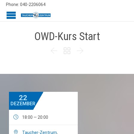
Phone: 040-2206064
OWD-Kurs Start



22
DEZEMBER

18:00 — 20:00

Taucher-Zentrum
,