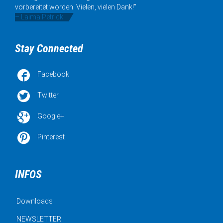
vorbereitet worden. Vielen, vielen Dank!”
– Laima Petrick
Stay Connected

Facebook

Twitter

Google+

Pinterest
INFOS
Downloads
NEWSLETTER