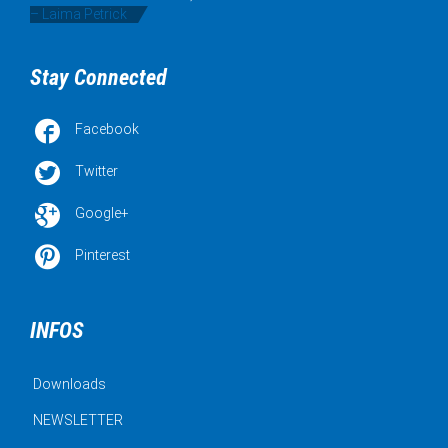
– Laima Petrick
Stay Connected

Facebook

Twitter

Google+

Pinterest
INFOS
Downloads
NEWSLETTER