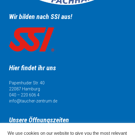
Wir bilden nach SSI aus!
Hier findet ihr uns
Papenhuder Str. 40
22087 Hamburg
040 – 220 606 4
info@taucher-zentrum.de
Unsere Öffnungszeiten
We use cookies on our website to give you the most relevant
Mo. 11:00 - 18:00 Uhr