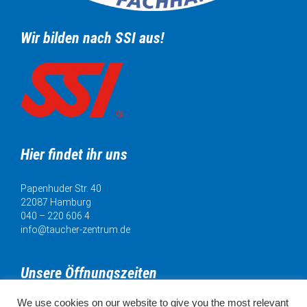
Wir bilden nach SSI aus!
Hier findet ihr uns
Papenhuder Str. 40
22087 Hamburg
040 – 220 606 4
info@taucher-zentrum.de
Unsere Öffnungszeiten
We use cookies on our website to give you the most relevant
Mo. 11:00 - 18:00 Uhr