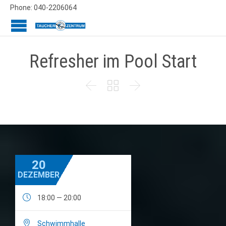
Phone: 040-2206064
Refresher im Pool Start



20
DEZEMBER

18:00 — 20:00

Schwimmhalle