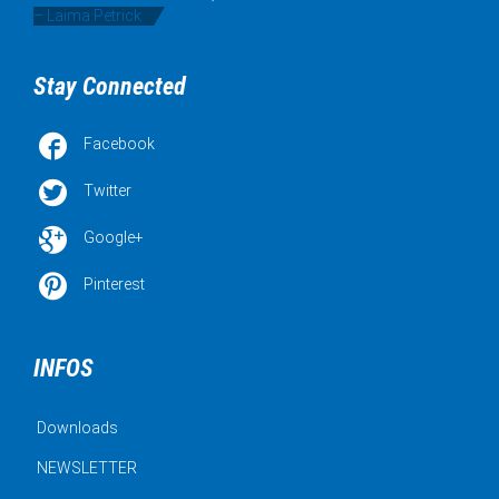
– Laima Petrick
Stay Connected

Facebook

Twitter

Google+

Pinterest
INFOS
Downloads
NEWSLETTER