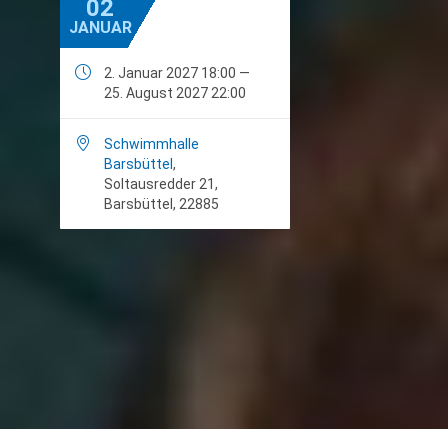
02
JANUAR

2. Januar 2027 18:00 —
25. August 2027 22:00

Schwimmhalle
Barsbüttel
,
Soltausredder 21,
Barsbüttel, 22885