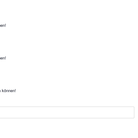
nen!
nen!
n können!