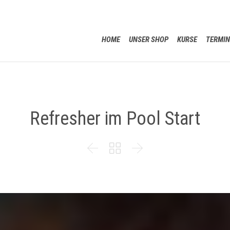
HOME
UNSER SHOP
KURSE
TERMIN
Refresher im Pool Start


