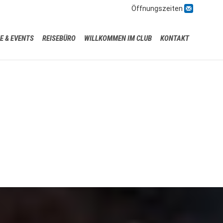

Öffnungszeiten
Skip
E & EVENTS
REISEBÜRO
WILLKOMMEN IM CLUB
KONTAKT
to
content