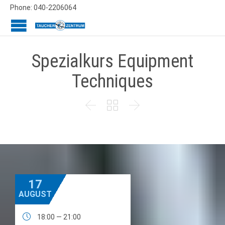
Phone: 040-2206064
Spezialkurs Equipment
Techniques



17
AUGUST

18:00 — 21:00