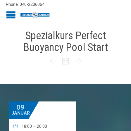
Phone: 040-2206064
Spezialkurs Perfect
Buoyancy Pool Start



09
JANUAR

18:00 — 20:00