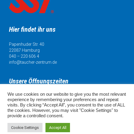
Hier findet ihr uns
Papenhuder Str. 40
22087 Hamburg
040 – 220 606 4
info@taucher-zentrum.de
Unsere Öffnungszeiten
We use cookies on our website to give you the most relevant
Mo. 11:00 - 18:00 Uhr
experience by remembering your preferences and repeat
Di. 11:00 - 20:00 Uhr
visits. By clicking “Accept All”, you consent to the use of ALL
Mi. 11:00 - 18:00 Uhr
the cookies. However, you may visit "Cookie Settings" to
Do. 11:00 - 18:00 Uhr
provide a controlled consent.
Fr. 11:00 - 18:00 Uhr
SA. 10:00 - 16:00 Uhr
Cookie Settings
Accept All