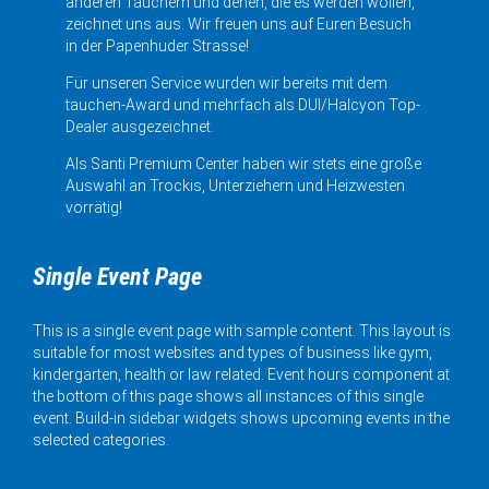
anderen Tauchern und denen, die es werden wollen,
zeichnet uns aus. Wir freuen uns auf Euren Besuch
in der Papenhuder Strasse!
Für unseren Service wurden wir bereits mit dem
tauchen-Award und mehrfach als DUI/Halcyon Top-
Dealer ausgezeichnet.
Als Santi Premium Center haben wir stets eine große
Auswahl an Trockis, Unterziehern und Heizwesten
vorrätig!
Single Event Page
This is a single event page with sample content. This layout is
suitable for most websites and types of business like gym,
kindergarten, health or law related. Event hours component at
the bottom of this page shows all instances of this single
event. Build-in sidebar widgets shows upcoming events in the
selected categories.