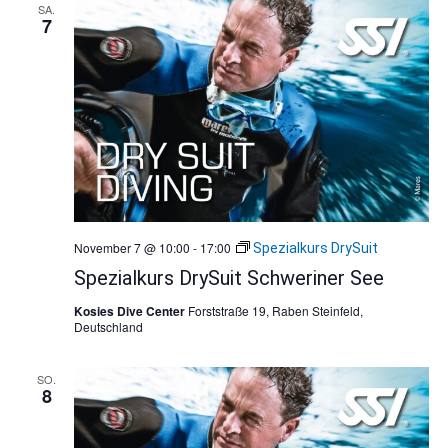
SA.
7
November 7 @ 10:00
-
17:00
Spezialkurs DrySuit
Spezialkurs DrySuit Schweriner See
Kosies Dive Center
Forststraße 19, Raben Steinfeld,
Deutschland
SO.
8