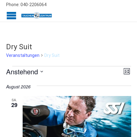
Phone: 040-2206064
Dry Suit
Dry Suit
Veranstaltungen
Veranstaltungen
Ans
Ver
Anstehend
Liste
Ans
Datum
Nav
wählen.
August 2026
Nav
SA.
29