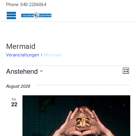
Phone: 040-2206064
Mermaid
Mermaid
Veranstaltungen
Veranstaltungen
Ans
Ver
Anstehend
Liste
Ans
Datum
Nav
wählen.
August 2026
Nav
SA.
22