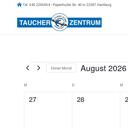

Tel. 040 2206064 • Papenhuder Str. 40 in 22087 Hamburg
Veranstaltungen
August 2026
Dieser Monat
Datum
wählen.
Kalender
M
MONTAG
D
DIENSTAG
M
MI
von
0
0
27
28
Veranstaltungen
Veranstaltungen,
Veranstaltunge
V