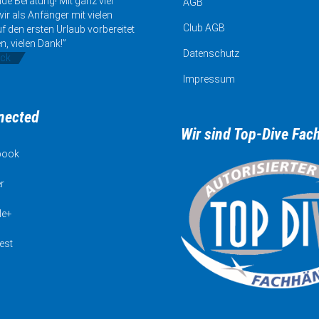
de Beratung! Mit ganz viel
AGB
ir als Anfänger mit vielen
Club AGB
uf den ersten Urlaub vorbereitet
n, vielen Dank!”
Datenschutz
ick
Impressum
nected
Wir sind Top-Dive Fac
book
r
le+
est