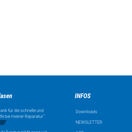
lasen
INFOS
ank für die schnelle und
Downloads
lfe bei meiner Reparatur.”
k
NEWSLETTER