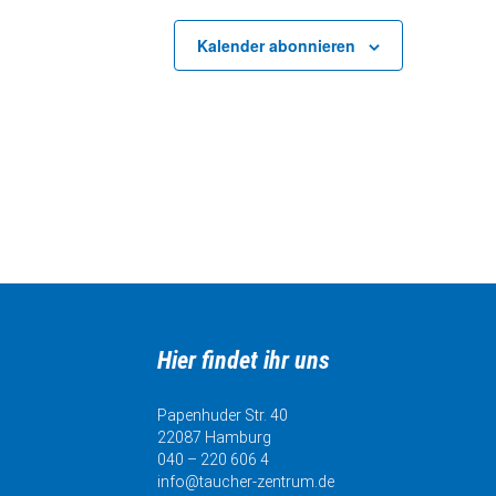
Kalender abonnieren
Hier findet ihr uns
Papenhuder Str. 40
22087 Hamburg
040 – 220 606 4
info@taucher-zentrum.de