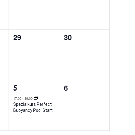
0
0
29
30
ungen,
Veranstaltungen,
Veranstaltungen,
1
0
6
5
ungen,
Veranstaltung,
Veranstaltungen,
17:00
-
19:00
Spezialkurs Perfect
Buoyancy Pool Start