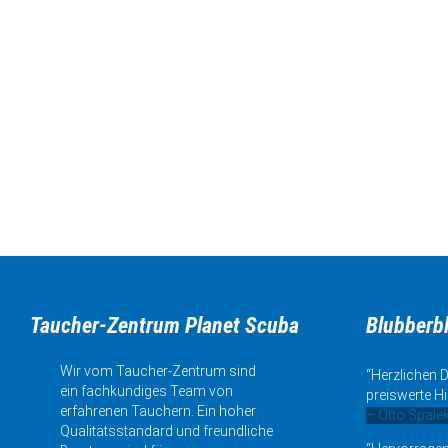
Taucher-Zentrum Planet Scuba
Blubberb
Wir vom Taucher-Zentrum sind
“Herzlichen D
ein fachkundiges Team von
preiswerte Hi
erfahrenen Tauchern. Ein hoher
– Otto Spale
Qualitätsstandard und freundliche