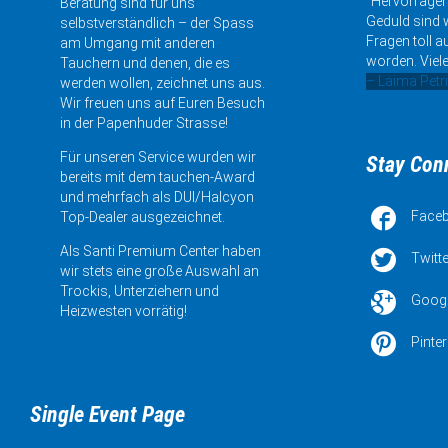
“Hervorragen
Beratung sind für uns
Geduld sind w
selbstverständlich – der Spass
Fragen toll a
am Umgang mit anderen
worden. Viele
Tauchern und denen, die es
– Laima Petr
werden wollen, zeichnet uns aus.
Wir freuen uns auf Euren Besuch
in der Papenhuder Strasse!
Für unseren Service wurden wir
Stay Con
bereits mit dem tauchen-Award
und mehrfach als DUI/Halcyon

Face
Top-Dealer ausgezeichnet.
Als Santi Premium Center haben

Twitte
wir stets eine große Auswahl an
Trockis, Unterziehern und

Goog
Heizwesten vorrätig!

Pinter
Single Event Page