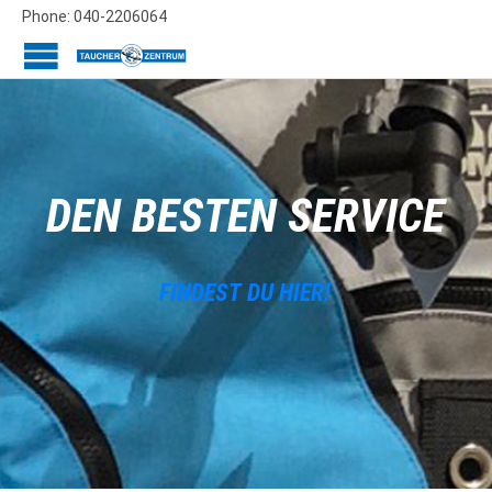
Phone: 040-2206064
DEN BESTEN SERVICE
F
I
N
D
E
S
T
D
U
H
I
E
R
!