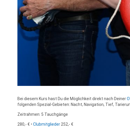
Bei diesem Kurs hast Du die Möglichkeit direkt nach Deiner
O
folgenden Spezial-Gebieten: Nacht, Navigation, Tief, Tarier
Zeitrahmen: 5 Tauchgänge
280,- € •
Clubmitglieder
252,- €