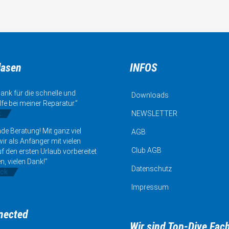
lasen
INFOS
ank für die schnelle und
Downloads
lfe bei meiner Reparatur.”
k
NEWSLETTER
de Beratung! Mit ganz viel
AGB
ir als Anfänger mit vielen
Club AGB
uf den ersten Urlaub vorbereitet
n, vielen Dank!”
Datenschutz
ick
Impressum
nected
Wir sind Top-Dive Fac