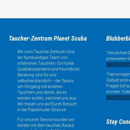
Taucher-Zentrum Planet Scuba
Blubberb
Wir vom Taucher-Zentrum sind
“Herzlichen D
ein fachkundiges Team von
preiswerte Hi
erfahrenen Tauchern. Ein hoher
– Otto Spale
Qualitätsstandard und freundliche
“Hervorragen
Beratung sind für uns
Geduld sind w
selbstverständlich – der Spass
Fragen toll a
am Umgang mit anderen
worden. Viele
Tauchern und denen, die es
– Laima Petr
werden wollen, zeichnet uns aus.
Wir freuen uns auf Euren Besuch
in der Papenhuder Strasse!
Für unseren Service wurden wir
Stay Con
bereits mit dem tauchen-Award