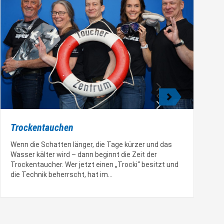
S
Trockentauchen
S
Wenn die Schatten länger, die Tage kürzer und das
T
Wasser kälter wird – dann beginnt die Zeit der
w
Trockentaucher. Wer jetzt einen „Trocki“ besitzt und
T
die Technik beherrscht, hat im…