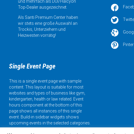
und mehrfach als DUI/Halcyon

Face
Top-Dealer ausgezeichnet.
Als Santi Premium Center haben

Twitte
wir stets eine große Auswahl an
Trockis, Unterziehern und

Goog
Heizwesten vorrätig!

Pinter
Single Event Page
This is a single event page with sample
content. This layout is suitable for most
websites and types of business like gym,
kindergarten, health or law related. Event
hours component at the bottom of this
page shows all instances of this single
event. Build-in sidebar widgets shows
upcoming events in the selected categories.