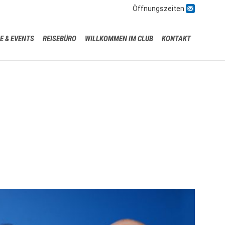

Öffnungszeiten
Skip
E & EVENTS
REISEBÜRO
WILLKOMMEN IM CLUB
KONTAKT
to
content