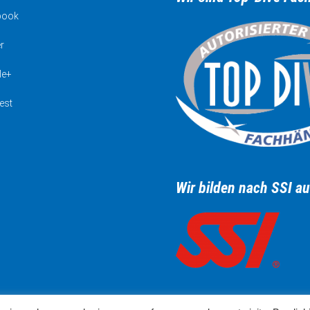
book
r
le+
est
Wir bilden nach SSI au