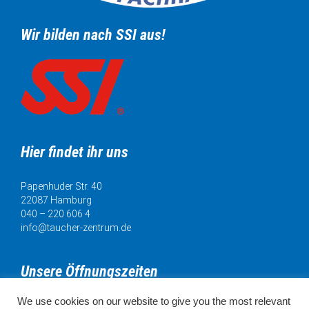
Wir bilden nach SSI aus!
Hier findet ihr uns
Papenhuder Str. 40
22087 Hamburg
040 – 220 606 4
info@taucher-zentrum.de
Unsere Öffnungszeiten
We use cookies on our website to give you the most relevant
Mo. 11:00 - 18:00 Uhr