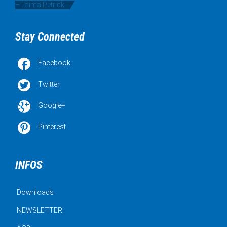
– Laima Petrick
Stay Connected

Facebook

Twitter

Google+

Pinterest
INFOS
Downloads
NEWSLETTER