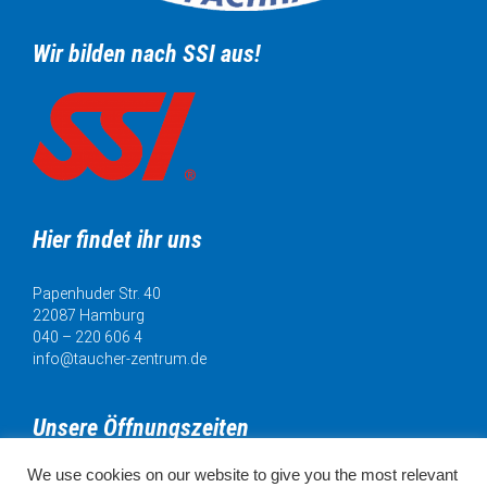
Wir bilden nach SSI aus!
Hier findet ihr uns
Papenhuder Str. 40
22087 Hamburg
040 – 220 606 4
info@taucher-zentrum.de
Unsere Öffnungszeiten
We use cookies on our website to give you the most relevant
Mo. 11:00 - 18:00 Uhr