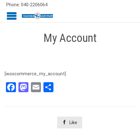
Phone: 040-2206064
My Account
[woocommerce_my_account]
Facebook
Mastodon
Email
Teilen

Like