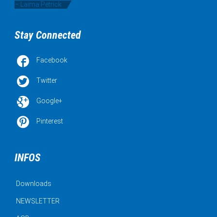
– Laima Petrick
Stay Connected

Facebook

Twitter

Google+

Pinterest
INFOS
Downloads
NEWSLETTER