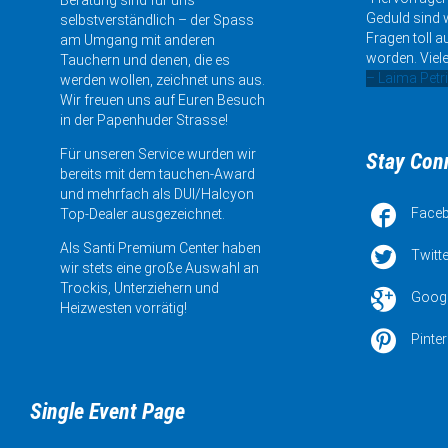
Geduld sind w
selbstverständlich – der Spass
Fragen toll a
am Umgang mit anderen
worden. Viele
Tauchern und denen, die es
– Laima Petr
werden wollen, zeichnet uns aus.
Wir freuen uns auf Euren Besuch
in der Papenhuder Strasse!
Für unseren Service wurden wir
Stay Con
bereits mit dem tauchen-Award
und mehrfach als DUI/Halcyon

Face
Top-Dealer ausgezeichnet.
Als Santi Premium Center haben

Twitte
wir stets eine große Auswahl an
Trockis, Unterziehern und

Goog
Heizwesten vorrätig!

Pinter
Single Event Page