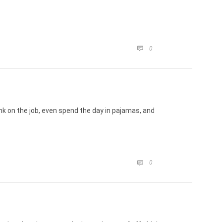
COMMENTS
0

k on the job, even spend the day in pajamas, and
COMMENTS
0
