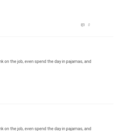
COMMENTS
0

k on the job, even spend the day in pajamas, and
k on the job, even spend the day in pajamas, and