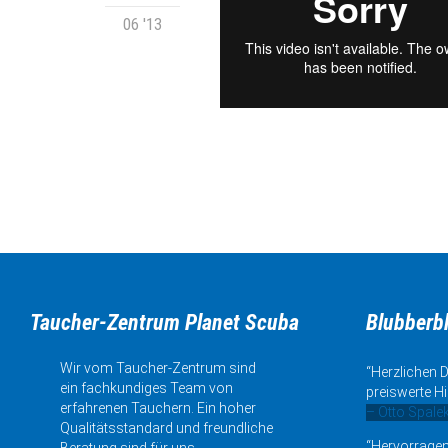
06 '13
Taucher-Zentrum Planet Scuba
Blubberb
Wir vom Taucher-Zentrum sind
“Herzlichen D
ein fachkundiges Team von
preiswerte Hi
erfahrenen Tauchern. Ein hoher
– Otto Spale
Qualitätsstandard und freundliche
“Hervorragen
Beratung sind für uns