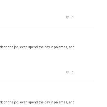
COMMENTS
0

k on the job, even spend the day in pajamas, and
COMMENTS
0

k on the job, even spend the day in pajamas, and