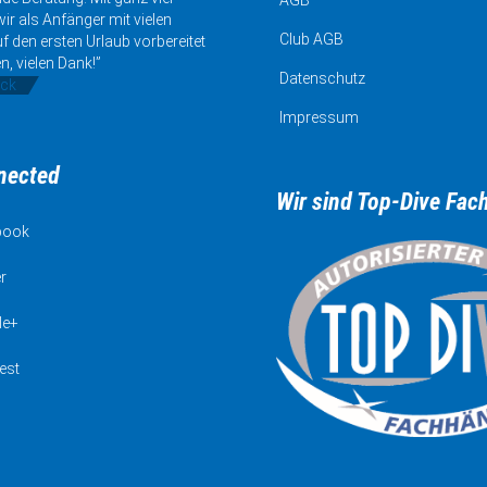
ir als Anfänger mit vielen
Club AGB
uf den ersten Urlaub vorbereitet
n, vielen Dank!”
Datenschutz
ick
Impressum
nected
Wir sind Top-Dive Fac
book
r
le+
est