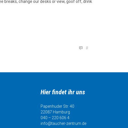
breaks, change our desks or view, goof off, drink
COMMENTS
0

Hier findet ihr uns
Papenhuder Str. 40
22087 Hamburg
040 – 220 606 4
info@taucher-zentrum.de