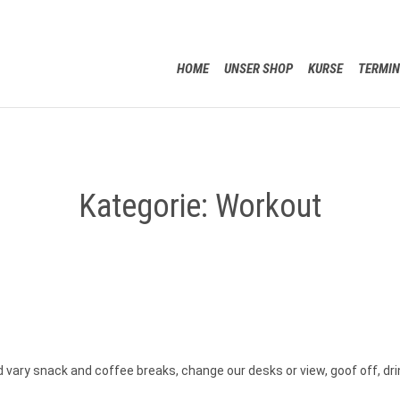
HOME
UNSER SHOP
KURSE
TERMIN
Kategorie:
Workout
ary snack and coffee breaks, change our desks or view, goof off, drin