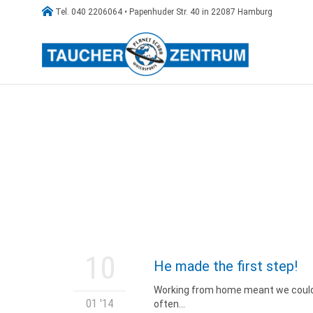

Tel. 040 2206064 • Papenhuder Str. 40 in 22087 Hamburg
10
He made the first step!
Working from home meant we could v
01 '14
often…