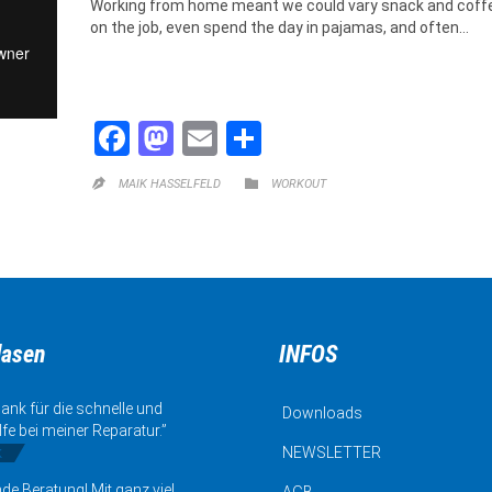
Working from home meant we could vary snack and coffee 
on the job, even spend the day in pajamas, and often…
Facebook
Mastodon
Email
Teilen
CATEGORY

MAIK HASSELFELD
WORKOUT

lasen
INFOS
ank für die schnelle und
Downloads
lfe bei meiner Reparatur.”
k
NEWSLETTER
de Beratung! Mit ganz viel
AGB