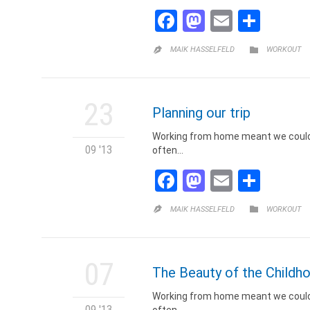
Facebook
Mastodon
Email
Teile
CATEGORY

MAIK HASSELFELD
WORKOUT

23
Planning our trip
Working from home meant we could v
09 '13
often…
Facebook
Mastodon
Email
Teile
CATEGORY

MAIK HASSELFELD
WORKOUT

07
The Beauty of the Childh
Working from home meant we could v
09 '13
often…