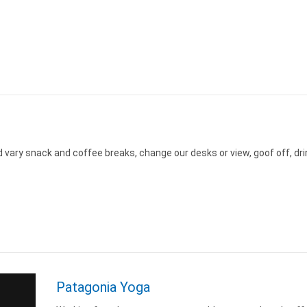
n
ary snack and coffee breaks, change our desks or view, goof off, drin
n
Patagonia Yoga