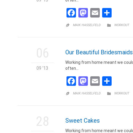
Facebook
Mastodon
Email
Teile
CATEGORY

MAIK HASSELFELD
WORKOUT

06
Our Beautiful Bridesmaids
Working from home meant we could v
09 '13
often…
Facebook
Mastodon
Email
Teile
CATEGORY

MAIK HASSELFELD
WORKOUT

28
Sweet Cakes
Working from home meant we could v