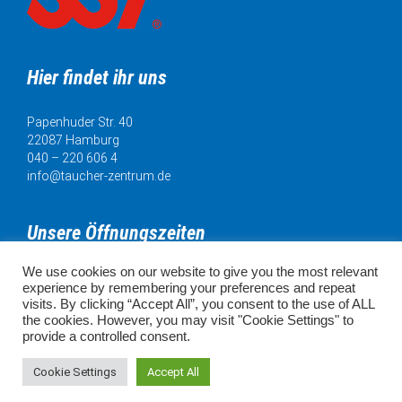
Hier findet ihr uns
Papenhuder Str. 40
22087 Hamburg
040 – 220 606 4
info@taucher-zentrum.de
Unsere Öffnungszeiten
We use cookies on our website to give you the most relevant
Mo. 11:00 - 18:00 Uhr
experience by remembering your preferences and repeat
Di. 11:00 - 20:00 Uhr
visits. By clicking “Accept All”, you consent to the use of ALL
Mi. 11:00 - 18:00 Uhr
the cookies. However, you may visit "Cookie Settings" to
Do. 11:00 - 18:00 Uhr
provide a controlled consent.
Fr. 11:00 - 18:00 Uhr
SA. 10:00 - 16:00 Uhr
Cookie Settings
Accept All