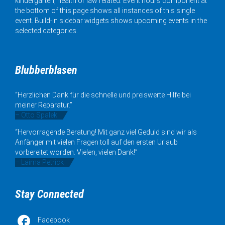
kindergarten, health or law related. Event hours component at
the bottom of this page shows all instances of this single
event. Build-in sidebar widgets shows upcoming events in the
selected categories.
Blubberblasen
“Herzlichen Dank für die schnelle und preiswerte Hilfe bei
meiner Reparatur.”
– Otto Spalek
“Hervorragende Beratung! Mit ganz viel Geduld sind wir als
Anfänger mit vielen Fragen toll auf den ersten Urlaub
vorbereitet worden. Vielen, vielen Dank!”
– Laima Petrick
Stay Connected

Facebook