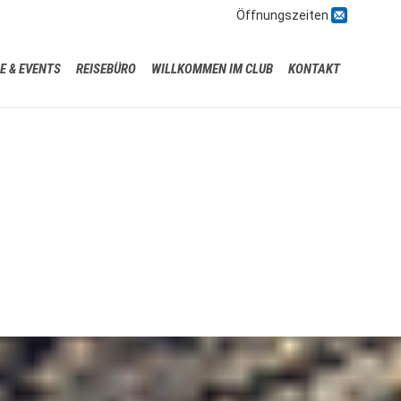

Öffnungszeiten
Skip
E & EVENTS
REISEBÜRO
WILLKOMMEN IM CLUB
KONTAKT
to
content