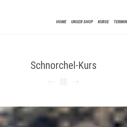
HOME
UNSER SHOP
KURSE
TERMIN
Schnorchel-Kurs


