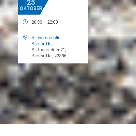
25
OKTOBER

20:00 — 22:00

Schwimmhalle
Barsbüttel
,
Soltausredder 21,
Barsbüttel, 22885