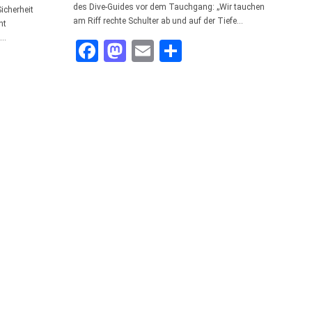
des Dive-Guides vor dem Tauchgang: „Wir tauchen
icherheit
am Riff rechte Schulter ab und auf der Tiefe…
nt
e…
Facebook
Mastodon
Email
Teilen
n
len