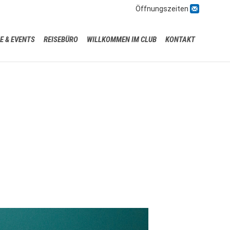

Öffnungszeiten
Skip
E & EVENTS
REISEBÜRO
WILLKOMMEN IM CLUB
KONTAKT
to
content