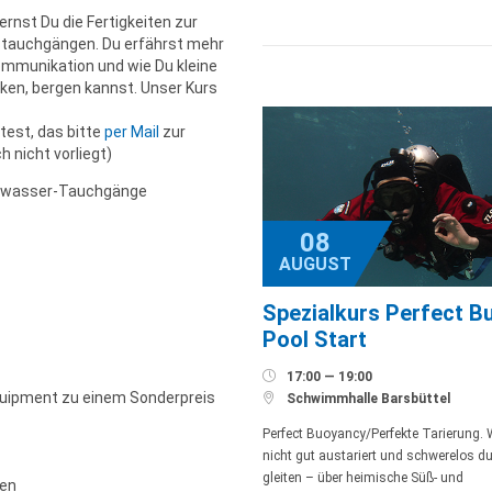
rnst Du die Fertigkeiten zur
stauchgängen. Du erfährst mehr
ommunikation und wie Du kleine
cken, bergen kannst. Unser Kurs
test, das bitte
per Mail
zur
 nicht vorliegt)
reiwasser-Tauchgänge
08
AUGUST
Spezialkurs Perfect B
Pool Start

17:00 — 19:00
quipment zu einem Sonderpreis

Schwimmhalle Barsbüttel
Perfect Buoyancy/Perfekte Tarierung.
nicht gut austariert und schwerelos 
gleiten – über heimische Süß- und
gen