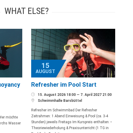
WHAT ELSE?
15
AUGUST
uoyancy
Refresher im Pool Start

15. August 2026 18:00 — 7. April 2027 21:00

Schwimmhalle Barsbüttel
Refresher im Schwimmbad Der Refresher
Zeitrahmen: 1 Abend Einweisung & Pool (ca. 3-4
 Wer möchte
Stunden) jeweils Freitags Im Kurspreis enthalten: •
durchs Wasser
Theoriewiederholung & Praxisunterricht (1 TG in