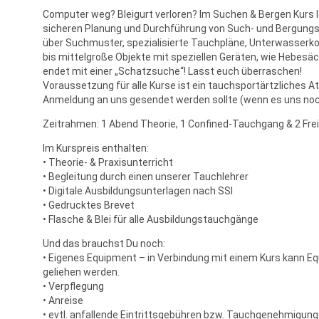
Computer weg? Bleigurt verloren? Im Suchen & Bergen Kurs le
sicheren Planung und Durchführung von Such- und Bergung
über Suchmuster, spezialisierte Tauchpläne, Unterwasserk
bis mittelgroße Objekte mit speziellen Geräten, wie Hebesä
endet mit einer „Schatzsuche“! Lasst euch überraschen!
Voraussetzung für alle Kurse ist ein tauchsportärtzliches At
Anmeldung an uns gesendet werden sollte (wenn es uns noch
Zeitrahmen: 1 Abend Theorie, 1 Confined-Tauchgang & 2 F
Im Kurspreis enthalten:
• Theorie- & Praxisunterricht
• Begleitung durch einen unserer Tauchlehrer
• Digitale Ausbildungsunterlagen nach SSI
• Gedrucktes Brevet
• Flasche & Blei für alle Ausbildungstauchgänge
Und das brauchst Du noch:
• Eigenes Equipment – in Verbindung mit einem Kurs kann E
geliehen werden.
• Verpflegung
• Anreise
• evtl. anfallende Eintrittsgebühren bzw. Tauchgenehmigun