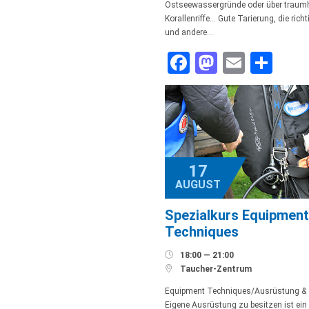
Ostseewassergründe oder über traum
Korallenriffe… Gute Tarierung, die rich
und andere…
Facebook
Mastodo
Email
Tei
17
AUGUST
Spezialkurs Equipment
Techniques

18:00 — 21:00

Taucher-Zentrum
Equipment Techniques/Ausrüstung & 
Eigene Ausrüstung zu besitzen ist ein