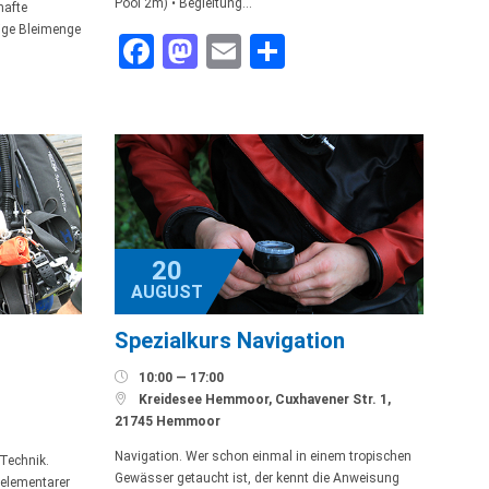
Pool 2m) • Begleitung…
hafte
tige Bleimenge
Facebook
Mastodon
Email
Teilen
n
len
20
AUGUST
Spezialkurs Navigation

10:00 — 17:00

Kreidesee Hemmoor, Cuxhavener Str. 1,
21745 Hemmoor
Navigation. Wer schon einmal in einem tropischen
Technik.
Gewässer getaucht ist, der kennt die Anweisung
 elementarer