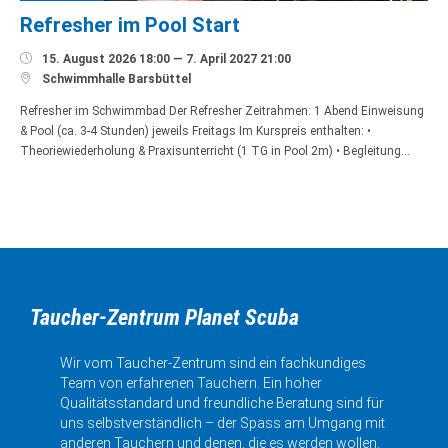
Refresher im Pool Start

15. August 2026 18:00 — 7. April 2027 21:00

Schwimmhalle Barsbüttel
Refresher im Schwimmbad Der Refresher Zeitrahmen: 1 Abend Einweisung
& Pool (ca. 3-4 Stunden) jeweils Freitags Im Kurspreis enthalten: •
Theoriewiederholung & Praxisunterricht (1 TG in Pool 2m) • Begleitung…
Taucher-Zentrum Planet Scuba
Wir vom Taucher-Zentrum sind ein fachkundiges
Team von erfahrenen Tauchern. Ein hoher
Qualitätsstandard und freundliche Beratung sind für
uns selbstverständlich – der Spass am Umgang mit
anderen Tauchern und denen, die es werden wollen,