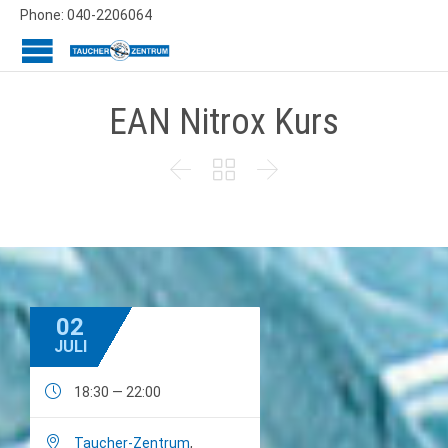
Phone: 040-2206064
EAN Nitrox Kurs



02
JULI

18:30 — 22:00

Taucher-Zentrum
,