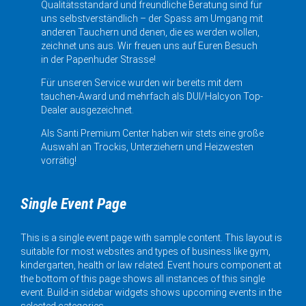
Qualitätsstandard und freundliche Beratung sind für
uns selbstverständlich – der Spass am Umgang mit
anderen Tauchern und denen, die es werden wollen,
zeichnet uns aus. Wir freuen uns auf Euren Besuch
in der Papenhuder Strasse!
Für unseren Service wurden wir bereits mit dem
tauchen-Award und mehrfach als DUI/Halcyon Top-
Dealer ausgezeichnet.
Als Santi Premium Center haben wir stets eine große
Auswahl an Trockis, Unterziehern und Heizwesten
vorrätig!
Single Event Page
This is a single event page with sample content. This layout is
suitable for most websites and types of business like gym,
kindergarten, health or law related. Event hours component at
the bottom of this page shows all instances of this single
event. Build-in sidebar widgets shows upcoming events in the
selected categories.