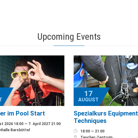
Upcoming Events
17
T
AUGUST
er im Pool Start
Spezialkurs Equipment
Techniques
t 2026 18:00 — 7. April 2027 21:00
alle Barsbüttel

18:00 — 21:00

Taucher-Zentrum