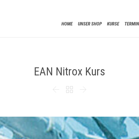
HOME
UNSER SHOP
KURSE
TERMIN
EAN Nitrox Kurs


