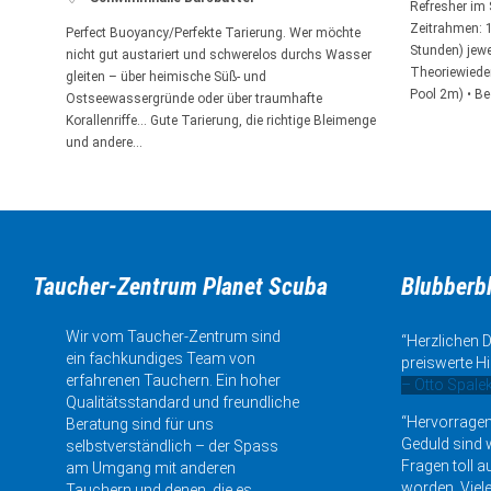
Refresher im
Zeitrahmen: 1
Perfect Buoyancy/Perfekte Tarierung. Wer möchte
Stunden) jewei
nicht gut austariert und schwerelos durchs Wasser
Theoriewieder
gleiten – über heimische Süß- und
Pool 2m) • Be
Ostseewassergründe oder über traumhafte
Korallenriffe… Gute Tarierung, die richtige Bleimenge
und andere…
Taucher-Zentrum Planet Scuba
Blubberb
Wir vom Taucher-Zentrum sind
“Herzlichen D
ein fachkundiges Team von
preiswerte Hi
erfahrenen Tauchern. Ein hoher
– Otto Spale
Qualitätsstandard und freundliche
“Hervorragen
Beratung sind für uns
Geduld sind w
selbstverständlich – der Spass
Fragen toll a
am Umgang mit anderen
worden. Viele
Tauchern und denen, die es