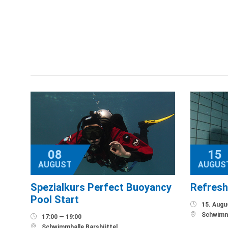
08
15
AUGUST
AUGUS
Spezialkurs Perfect Buoyancy
Refresh
Pool Start

15. Augus

Schwimmh

17:00 — 19:00

Schwimmhalle Barsbüttel