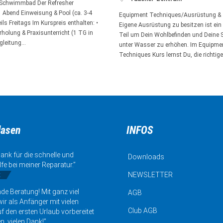
 Schwimmbad Der Refresher
 Abend Einweisung & Pool (ca. 3-4
Equipment Techniques/Ausrüstung & 
ls Freitags Im Kurspreis enthalten: •
Eigene Ausrüstung zu besitzen ist ein
holung & Praxisunterricht (1 TG in
Teil um Dein Wohlbefinden und Deine S
gleitung…
unter Wasser zu erhöhen. Im Equipme
Techniques Kurs lernst Du, die richtig
lasen
INFOS
ank für die schnelle und
Downloads
lfe bei meiner Reparatur.”
k
NEWSLETTER
de Beratung! Mit ganz viel
AGB
ir als Anfänger mit vielen
Club AGB
uf den ersten Urlaub vorbereitet
n, vielen Dank!”