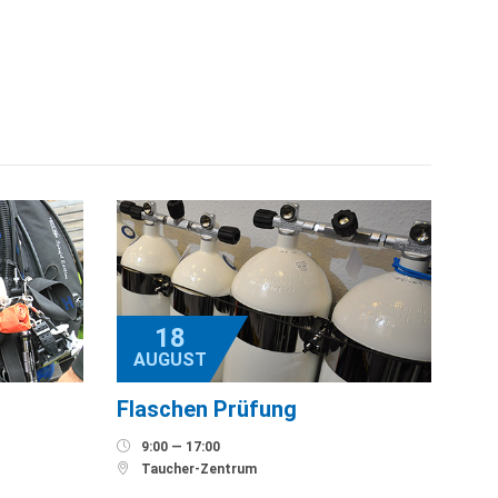
18
AUGUST
Flaschen Prüfung

9:00 — 17:00

Taucher-Zentrum