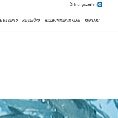

Öffnungszeiten
Skip
E & EVENTS
REISEBÜRO
WILLKOMMEN IM CLUB
KONTAKT
to
content