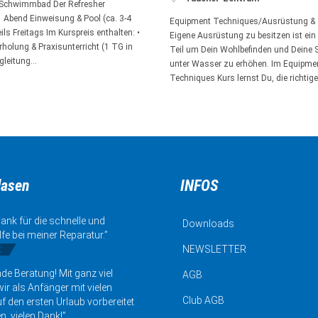
 Schwimmbad Der Refresher
 Abend Einweisung & Pool (ca. 3-4
Equipment Techniques/Ausrüstung & 
ls Freitags Im Kurspreis enthalten: •
Eigene Ausrüstung zu besitzen ist ein
holung & Praxisunterricht (1 TG in
Teil um Dein Wohlbefinden und Deine S
gleitung…
unter Wasser zu erhöhen. Im Equipme
Techniques Kurs lernst Du, die richtig
lasen
INFOS
ank für die schnelle und
Downloads
lfe bei meiner Reparatur.”
k
NEWSLETTER
de Beratung! Mit ganz viel
AGB
ir als Anfänger mit vielen
Club AGB
uf den ersten Urlaub vorbereitet
n, vielen Dank!”