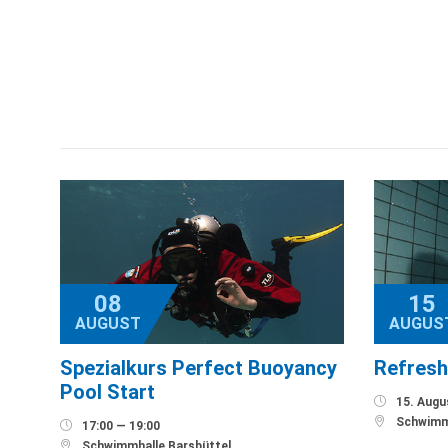
08
15
AUGUST
AUGUS
Spezialkurs Perfect Buoyancy
Refresh
Pool Start

15. Augus

Schwimmh

17:00 — 19:00

Schwimmhalle Barsbüttel