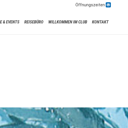

Öffnungszeiten
Skip
E & EVENTS
REISEBÜRO
WILLKOMMEN IM CLUB
KONTAKT
to
content