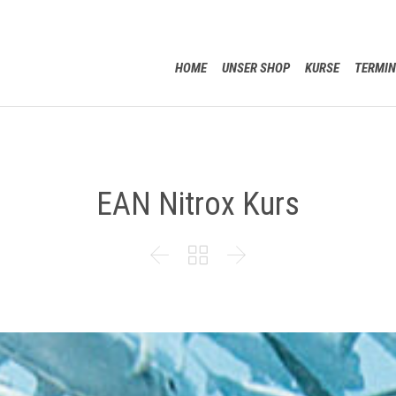
HOME
UNSER SHOP
KURSE
TERMIN
EAN Nitrox Kurs


