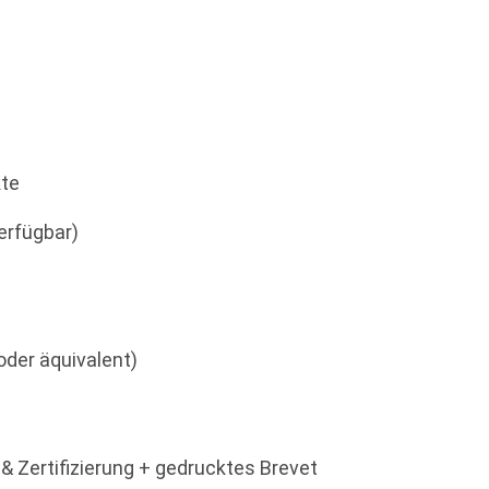
kte
erfügbar)
oder äquivalent)
t & Zertifizierung + gedrucktes Brevet