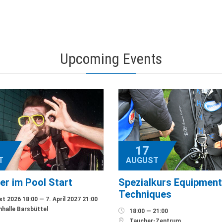
Upcoming Events
17
T
AUGUST
er im Pool Start
Spezialkurs Equipment
Techniques
t 2026 18:00 — 7. April 2027 21:00
alle Barsbüttel

18:00 — 21:00

Taucher-Zentrum