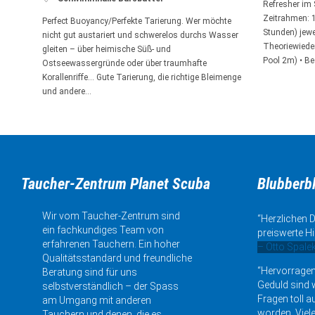
Refresher im
Zeitrahmen: 1
Perfect Buoyancy/Perfekte Tarierung. Wer möchte
Stunden) jewei
nicht gut austariert und schwerelos durchs Wasser
Theoriewieder
gleiten – über heimische Süß- und
Pool 2m) • Be
Ostseewassergründe oder über traumhafte
Korallenriffe… Gute Tarierung, die richtige Bleimenge
und andere…
Taucher-Zentrum Planet Scuba
Blubberb
Wir vom Taucher-Zentrum sind
“Herzlichen D
ein fachkundiges Team von
preiswerte Hi
erfahrenen Tauchern. Ein hoher
– Otto Spale
Qualitätsstandard und freundliche
“Hervorragen
Beratung sind für uns
Geduld sind w
selbstverständlich – der Spass
Fragen toll a
am Umgang mit anderen
worden. Viele
Tauchern und denen, die es