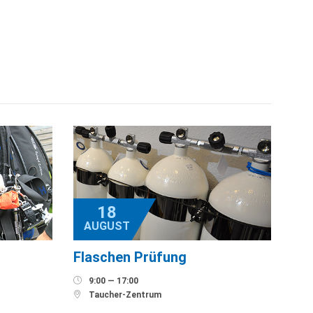
18
AUGUST
Flaschen Prüfung

9:00 — 17:00

Taucher-Zentrum