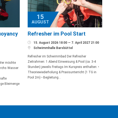
15
AUGUST
uoyancy
Refresher im Pool Start

15. August 2026 18:00 — 7. April 2027 21:00

Schwimmhalle Barsbüttel
Refresher im Schwimmbad Der Refresher
Zeitrahmen: 1 Abend Einweisung & Pool (ca. 3-4
 Wer möchte
Stunden) jeweils Freitags Im Kurspreis enthalten: •
durchs Wasser
Theoriewiederholung & Praxisunterricht (1 TG in
Pool 2m) • Begleitung…
hafte
tige Bleimenge