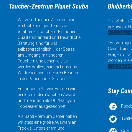
Taucher-Zentrum Planet Scuba
Blubberb
Wir vom Taucher-Zentrum sind
“Herzlichen D
ein fachkundiges Team von
preiswerte Hi
erfahrenen Tauchern. Ein hoher
– Otto Spale
Qualitätsstandard und freundliche
“Hervorragen
Beratung sind für uns
Geduld sind w
selbstverständlich – der Spass
Fragen toll a
am Umgang mit anderen
worden. Viele
Tauchern und denen, die es
– Laima Petr
werden wollen, zeichnet uns aus.
Wir freuen uns auf Euren Besuch
in der Papenhuder Strasse!
Für unseren Service wurden wir
Stay Con
bereits mit dem tauchen-Award
und mehrfach als DUI/Halcyon

Face
Top-Dealer ausgezeichnet.
Als Santi Premium Center haben

Twitte
wir stets eine große Auswahl an
Trockis, Unterziehern und

Goog