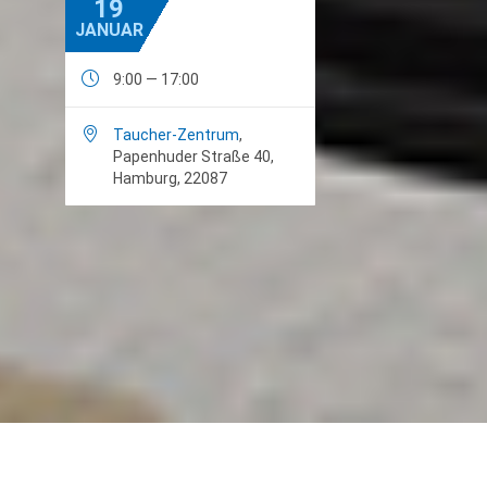
19
JANUAR

9:00 — 17:00

Taucher-Zentrum
,
Papenhuder Straße 40,
Hamburg, 22087