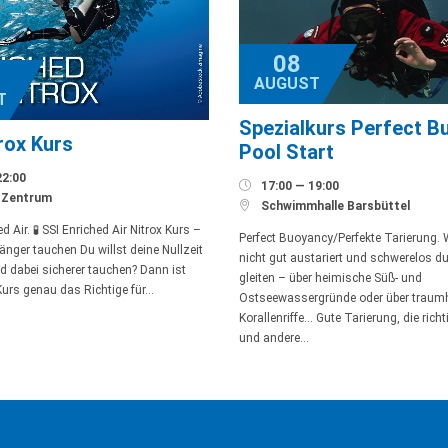
08
AUGUST
T
Spezialkurs Perfect B
rox Kurs
Pool Start
22:00

17:00 — 19:00
-Zentrum

Schwimmhalle Barsbüttel
d Air. 🧪 SSI Enriched Air Nitrox Kurs –
Perfect Buoyancy/Perfekte Tarierung.
länger tauchen Du willst deine Nullzeit
nicht gut austariert und schwerelos 
d dabei sicherer tauchen? Dann ist
gleiten – über heimische Süß- und
Kurs genau das Richtige für…
Ostseewassergründe oder über traum
Korallenriffe… Gute Tarierung, die rich
und andere…