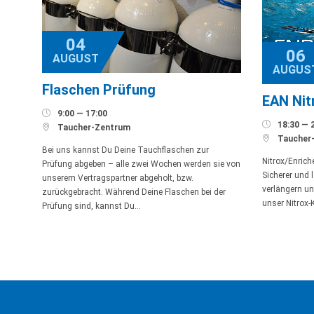
04
06
AUGUST
AUGUS
Flaschen Prüfung
EAN Nit

9:00 — 17:00

18:30 — 

Taucher-Zentrum

Taucher
Bei uns kannst Du Deine Tauchflaschen zur
Nitrox/Enriche
Prüfung abgeben – alle zwei Wochen werden sie von
Sicherer und 
unserem Vertragspartner abgeholt, bzw.
verlängern un
zurückgebracht. Während Deine Flaschen bei der
unser Nitrox-
Prüfung sind, kannst Du…