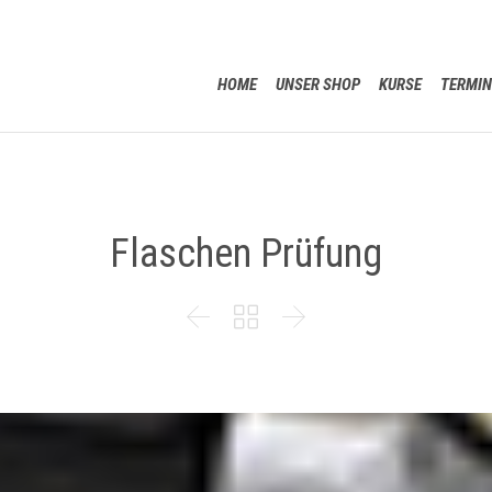
HOME
UNSER SHOP
KURSE
TERMIN
Flaschen Prüfung


