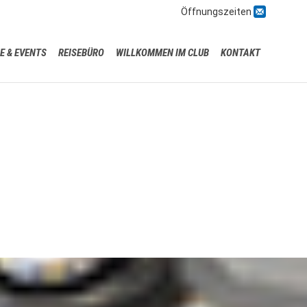

Öffnungszeiten
Skip
E & EVENTS
REISEBÜRO
WILLKOMMEN IM CLUB
KONTAKT
to
content