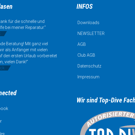
lasen
INFOS
ank für die schnelle und
Downloads
lfe bei meiner Reparatur.”
k
NEWSLETTER
de Beratung! Mit ganz viel
AGB
ir als Anfänger mit vielen
Club AGB
uf den ersten Urlaub vorbereitet
n, vielen Dank!”
Datenschutz
ick
Impressum
nected
Wir sind Top-Dive Fac
book
r
le+