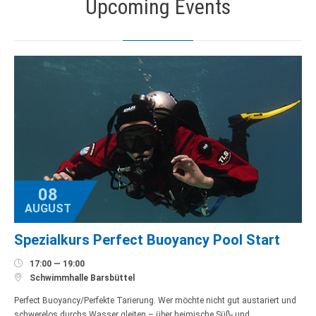
Upcoming Events
08
AUGUST
Spezialkurs Perfect Buoyancy Pool Start

17:00 — 19:00

Schwimmhalle Barsbüttel
Perfect Buoyancy/Perfekte Tarierung. Wer möchte nicht gut austariert und
schwerelos durchs Wasser gleiten – über heimische Süß- und