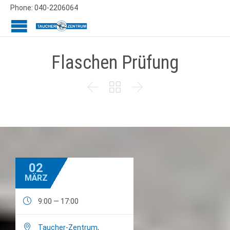
Phone: 040-2206064
Flaschen Prüfung



02
MÄRZ

9:00 — 17:00

Taucher-Zentrum
,