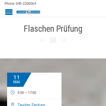
Phone: 040-2206064
Flaschen Prüfung



11
MAI

9:00 — 17:00

Taucher-Zentrum
,