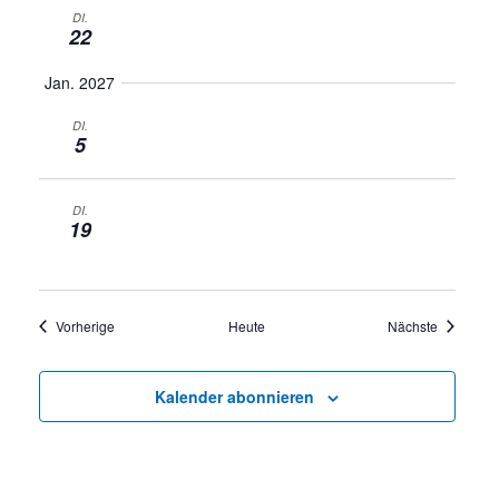
DI.
22
Jan. 2027
DI.
5
DI.
19
Veranstaltungen
Veranstal
Vorherige
Heute
Nächste
Kalender abonnieren