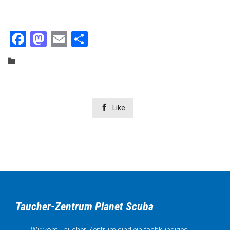
Facebook
Mastodon
Email
Teilen
Category


Like
Taucher-Zentrum Planet Scuba
Wir vom Taucher-Zentrum sind ein fachkundiges