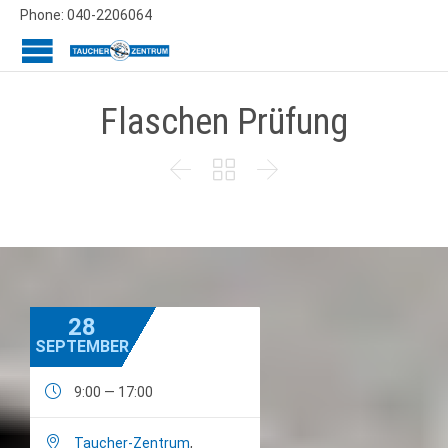
Phone: 040-2206064
Flaschen Prüfung



28
SEPTEMBER

9:00 — 17:00

Taucher-Zentrum
,