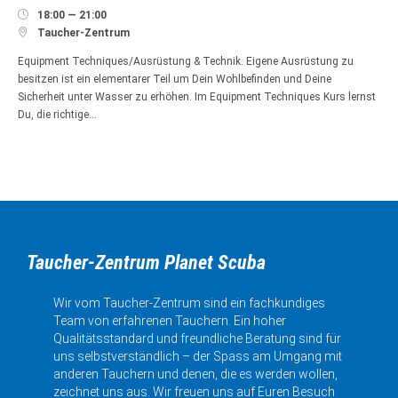

18:00 — 21:00

Taucher-Zentrum
Equipment Techniques/Ausrüstung & Technik. Eigene Ausrüstung zu
besitzen ist ein elementarer Teil um Dein Wohlbefinden und Deine
Sicherheit unter Wasser zu erhöhen. Im Equipment Techniques Kurs lernst
Du, die richtige…
Taucher-Zentrum Planet Scuba
Wir vom Taucher-Zentrum sind ein fachkundiges
Team von erfahrenen Tauchern. Ein hoher
Qualitätsstandard und freundliche Beratung sind für
uns selbstverständlich – der Spass am Umgang mit
anderen Tauchern und denen, die es werden wollen,
zeichnet uns aus. Wir freuen uns auf Euren Besuch