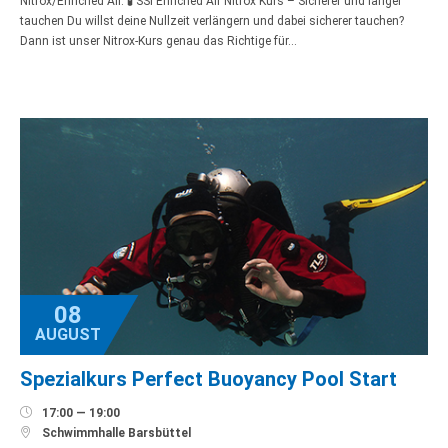
Nitrox/Enriched Air. 🧪 SSI Enriched Air Nitrox Kurs – Sicherer und länger
tauchen Du willst deine Nullzeit verlängern und dabei sicherer tauchen?
Dann ist unser Nitrox-Kurs genau das Richtige für…
08
AUGUST
Spezialkurs Perfect Buoyancy Pool Start

17:00 — 19:00

Schwimmhalle Barsbüttel