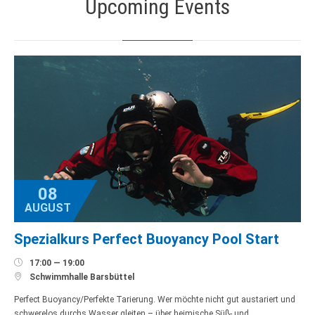
Upcoming Events
08
AUGUST
Spezialkurs Perfect Buoyancy Pool Start

17:00 — 19:00

Schwimmhalle Barsbüttel
Perfect Buoyancy/Perfekte Tarierung. Wer möchte nicht gut austariert und
schwerelos durchs Wasser gleiten – über heimische Süß- und