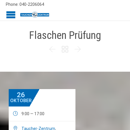
Phone: 040-2206064
Flaschen Prüfung



26
OKTOBER

9:00 — 17:00

Taucher-Zentrum
,