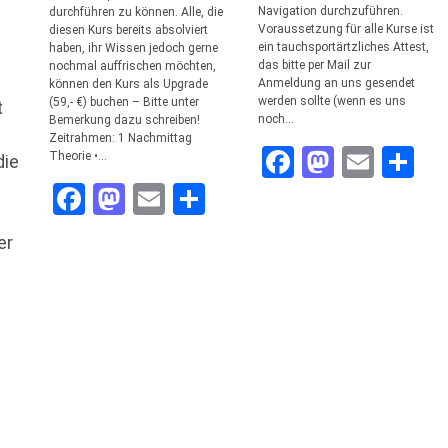
Navigation durchzuführen.
durchführen zu können. Alle, die
Voraussetzung für alle Kurse ist
diesen Kurs bereits absolviert
ein tauchsportärtzliches Attest,
haben, ihr Wissen jedoch gerne
das bitte per Mail zur
nochmal auffrischen möchten,
Anmeldung an uns gesendet
können den Kurs als Upgrade
werden sollte (wenn es uns
(59,- €) buchen – Bitte unter
t
noch…
Bemerkung dazu schreiben!
Zeitrahmen: 1 Nachmittag
Facebook
Mastod
Emai
Te
Theorie •…
die
Facebook
Mastodon
Email
Teilen
er