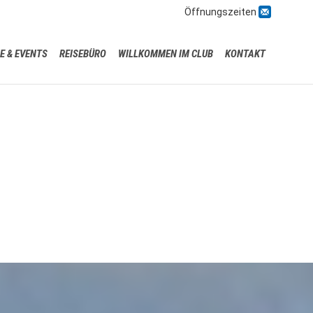

Öffnungszeiten
Skip
E & EVENTS
REISEBÜRO
WILLKOMMEN IM CLUB
KONTAKT
to
content