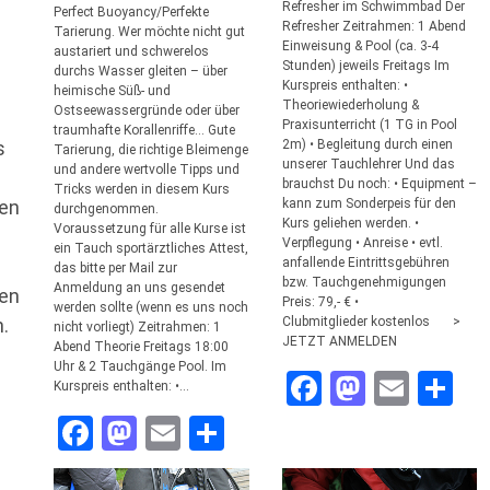
Refresher im Schwimmbad Der
Perfect Buoyancy/Perfekte
Refresher Zeitrahmen: 1 Abend
Tarierung. Wer möchte nicht gut
Einweisung & Pool (ca. 3-4
austariert und schwerelos
Stunden) jeweils Freitags Im
durchs Wasser gleiten – über
Kurspreis enthalten: •
heimische Süß- und
Theoriewiederholung &
Ostseewassergründe oder über
Praxisunterricht (1 TG in Pool
traumhafte Korallenriffe… Gute
2m) • Begleitung durch einen
s
Tarierung, die richtige Bleimenge
unserer Tauchlehrer Und das
und andere wertvolle Tipps und
brauchst Du noch: • Equipment –
Tricks werden in diesem Kurs
kann zum Sonderpeis für den
ten
durchgenommen.
Kurs geliehen werden. •
Voraussetzung für alle Kurse ist
Verpflegung • Anreise • evtl.
ein Tauch sportärztliches Attest,
anfallende Eintrittsgebühren
das bitte per Mail zur
bzw. Tauchgenehmigungen
Anmeldung an uns gesendet
ren
Preis: 79,- € •
werden sollte (wenn es uns noch
Clubmitglieder kostenlos >
.
nicht vorliegt) Zeitrahmen: 1
JETZT ANMELDEN
Abend Theorie Freitags 18:00
Uhr & 2 Tauchgänge Pool. Im
Facebook
Mastod
Emai
Te
Kurspreis enthalten: •…
Facebook
Mastodon
Email
Teilen