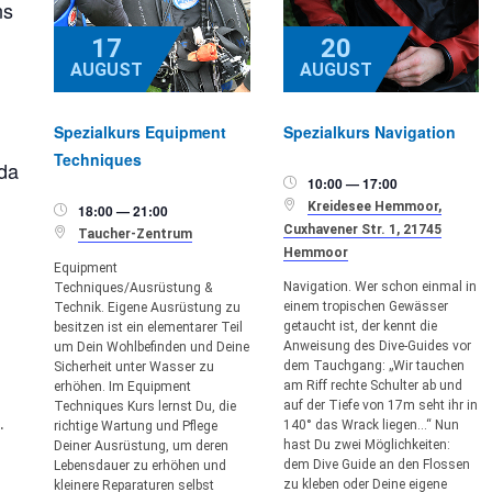
ns
17
20
AUGUST
AUGUST
Spezialkurs Equipment
Spezialkurs Navigation
Techniques
da
10:00 — 17:00


Kreidesee Hemmoor,
18:00 — 21:00

Cuxhavener Str. 1, 21745

Taucher-Zentrum
Hemmoor
Equipment
Navigation. Wer schon einmal in
Techniques/Ausrüstung &
einem tropischen Gewässer
Technik. Eigene Ausrüstung zu
getaucht ist, der kennt die
besitzen ist ein elementarer Teil
Anweisung des Dive-Guides vor
um Dein Wohlbefinden und Deine
dem Tauchgang: „Wir tauchen
Sicherheit unter Wasser zu
am Riff rechte Schulter ab und
erhöhen. Im Equipment
auf der Tiefe von 17m seht ihr in
Techniques Kurs lernst Du, die
.
140° das Wrack liegen…“ Nun
richtige Wartung und Pflege
hast Du zwei Möglichkeiten:
Deiner Ausrüstung, um deren
dem Dive Guide an den Flossen
Lebensdauer zu erhöhen und
zu kleben oder Deine eigene
kleinere Reparaturen selbst