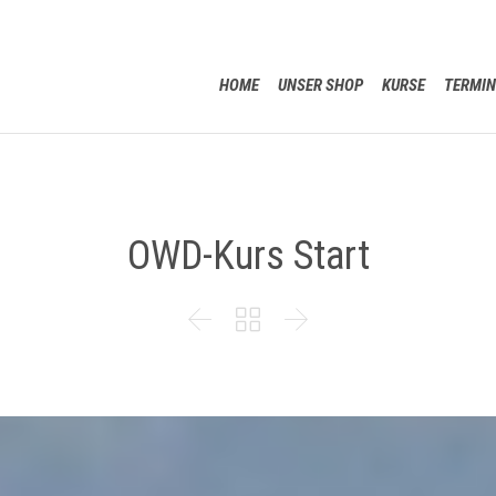
HOME
UNSER SHOP
KURSE
TERMIN
OWD-Kurs Start


