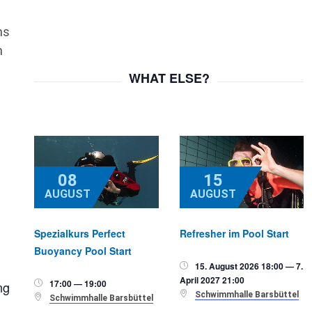
ns
n
WHAT ELSE?
08
15
AUGUST
AUGUST
Spezialkurs Perfect
Refresher im Pool Start
Buoyancy Pool Start
15. August 2026 18:00 — 7.

April 2027 21:00
17:00 — 19:00
ng


Schwimmhalle Barsbüttel

Schwimmhalle Barsbüttel