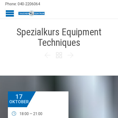
Phone: 040-2206064
Spezialkurs Equipment
Techniques



17
OKTOBER

18:00 — 21:00