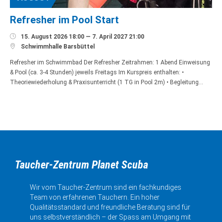
Refresher im Pool Start

15. August 2026 18:00 — 7. April 2027 21:00

Schwimmhalle Barsbüttel
Refresher im Schwimmbad Der Refresher Zeitrahmen: 1 Abend Einweisung
& Pool (ca. 3-4 Stunden) jeweils Freitags Im Kurspreis enthalten: •
Theoriewiederholung & Praxisunterricht (1 TG in Pool 2m) • Begleitung…
Taucher-Zentrum Planet Scuba
Wir vom Taucher-Zentrum sind ein fachkundiges
Team von erfahrenen Tauchern. Ein hoher
Qualitätsstandard und freundliche Beratung sind für
uns selbstverständlich – der Spass am Umgang mit