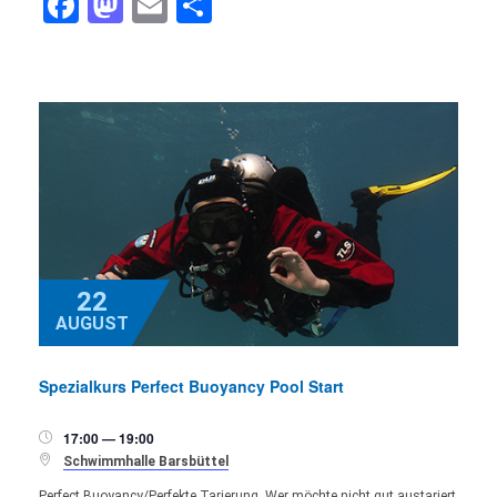
Facebook
Mastodon
Email
Teilen
22
AUGUST
Spezialkurs Perfect Buoyancy Pool Start
17:00 — 19:00


Schwimmhalle Barsbüttel
Perfect Buoyancy/Perfekte Tarierung. Wer möchte nicht gut austariert