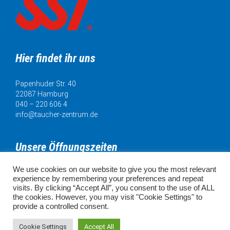
Hier findet ihr uns
Papenhuder Str. 40
22087 Hamburg
040 – 220 606 4
info@taucher-zentrum.de
Unsere Öffnungszeiten
We use cookies on our website to give you the most relevant
Mo. 11:00 - 18:00 Uhr
experience by remembering your preferences and repeat
Di. 11:00 - 20:00 Uhr
visits. By clicking “Accept All”, you consent to the use of ALL
Mi. 11:00 - 18:00 Uhr
the cookies. However, you may visit "Cookie Settings" to
Do. 11:00 - 18:00 Uhr
provide a controlled consent.
Fr. 11:00 - 18:00 Uhr
SA. 10:00 - 16:00 Uhr
Cookie Settings
Accept All