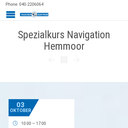
Phone: 040-2206064
Spezialkurs Navigation
Hemmoor



03
OKTOBER

10:00 — 17:00