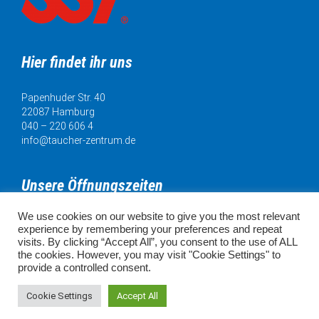
Hier findet ihr uns
Papenhuder Str. 40
22087 Hamburg
040 – 220 606 4
info@taucher-zentrum.de
Unsere Öffnungszeiten
We use cookies on our website to give you the most relevant
Mo. 11:00 - 18:00 Uhr
experience by remembering your preferences and repeat
Di. 11:00 - 20:00 Uhr
visits. By clicking “Accept All”, you consent to the use of ALL
Mi. 11:00 - 18:00 Uhr
the cookies. However, you may visit "Cookie Settings" to
Do. 11:00 - 18:00 Uhr
provide a controlled consent.
Fr. 11:00 - 18:00 Uhr
SA. 10:00 - 16:00 Uhr
Cookie Settings
Accept All