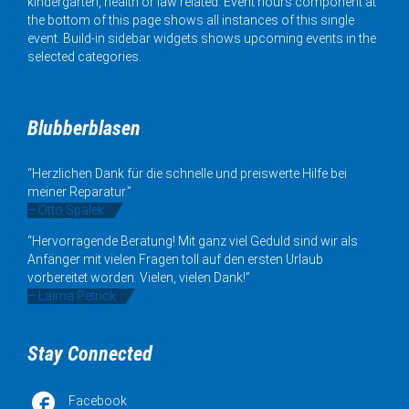
kindergarten, health or law related. Event hours component at
the bottom of this page shows all instances of this single
event. Build-in sidebar widgets shows upcoming events in the
selected categories.
Blubberblasen
“Herzlichen Dank für die schnelle und preiswerte Hilfe bei
meiner Reparatur.”
– Otto Spalek
“Hervorragende Beratung! Mit ganz viel Geduld sind wir als
Anfänger mit vielen Fragen toll auf den ersten Urlaub
vorbereitet worden. Vielen, vielen Dank!”
– Laima Petrick
Stay Connected

Facebook