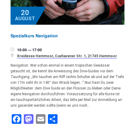
20
AUGUST
Spezialkurs Navigation
10:00 — 17:00


Kreidesee Hemmoor, Cuxhavener Str. 1, 21745 Hemmoor
Navigation. Wer schon einmal in einem tropischen Gewässer
getaucht ist, der kennt die Anweisung des Dive-Guides vor dem
Tauchgang: „Wir tauchen am Riff rechte Schulter ab und auf der Tiefe
von 17m seht ihr in 140° das Wrack liegen…“ Nun hast Du zwei
Möglichkeiten: dem Dive Guide an den Flossen zu kleben oder Deine
eigene Navigation durchzuführen. Voraussetzung für alle Kurse ist
ein tauchsportärtzliches Attest, das bitte per Mail zur Anmeldung an
uns gesendet werden sollte (wenn es uns noch…
Facebook
Mastodon
Email
Teilen