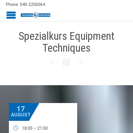
Phone: 040-2206064
Spezialkurs Equipment
Techniques



17
AUGUST

18:00 — 21:00