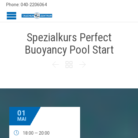
Phone: 040-2206064
Spezialkurs Perfect
Buoyancy Pool Start



01
MAI

18:00 — 20:00