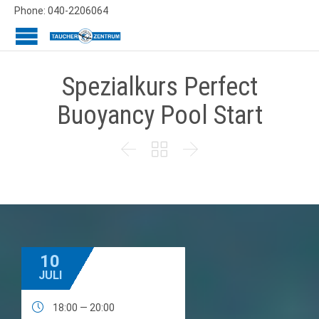
Phone: 040-2206064
Spezialkurs Perfect
Buoyancy Pool Start



10
JULI

18:00 — 20:00