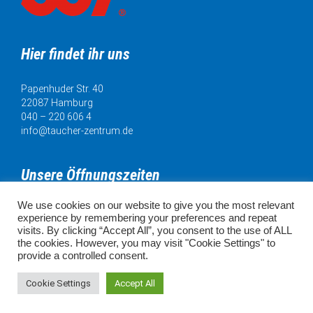
Hier findet ihr uns
Papenhuder Str. 40
22087 Hamburg
040 – 220 606 4
info@taucher-zentrum.de
Unsere Öffnungszeiten
We use cookies on our website to give you the most relevant
Mo. 11:00 - 18:00 Uhr
experience by remembering your preferences and repeat
Di. 11:00 - 20:00 Uhr
visits. By clicking “Accept All”, you consent to the use of ALL
Mi. 11:00 - 18:00 Uhr
the cookies. However, you may visit "Cookie Settings" to
Do. 11:00 - 18:00 Uhr
provide a controlled consent.
Fr. 11:00 - 18:00 Uhr
SA. 10:00 - 16:00 Uhr
Cookie Settings
Accept All