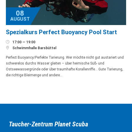
08
AUGUST
Spezialkurs Perfect Buoyancy Pool Start

17:00 — 19:00

Schwimmhalle Barsbüttel
Perfect Buoyancy/Perfekte Tarierung. Wer möchte nicht gut austariert und
schwerelos durchs Wasser gleiten – über heimische Süß- und
Ostseewassergründe oder über traumhafte Korallenriffe… Gute Tarierung,
die richtige Bleimenge und andere…
Taucher-Zentrum Planet Scuba