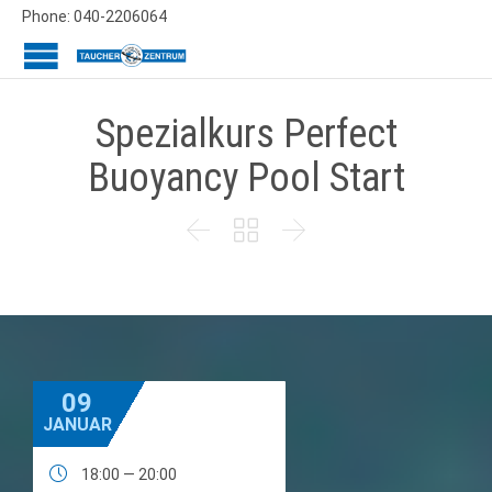
Phone: 040-2206064
Spezialkurs Perfect
Buoyancy Pool Start



09
JANUAR

18:00 — 20:00