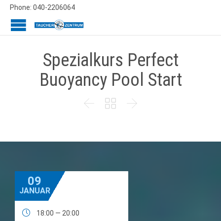
Phone: 040-2206064
Spezialkurs Perfect
Buoyancy Pool Start



09
JANUAR

18:00 — 20:00