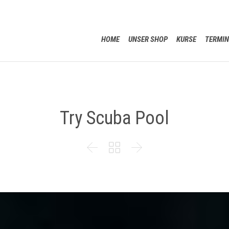
HOME
UNSER SHOP
KURSE
TERMIN
Try Scuba Pool


