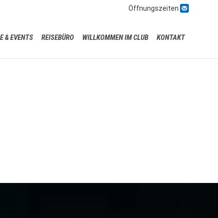

Öffnungszeiten
Skip
E & EVENTS
REISEBÜRO
WILLKOMMEN IM CLUB
KONTAKT
to
content