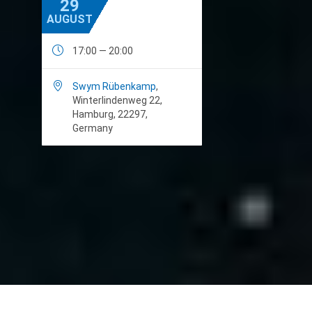
29
AUGUST

17:00 — 20:00

Swym Rübenkamp
,
Winterlindenweg 22,
Hamburg, 22297,
Germany