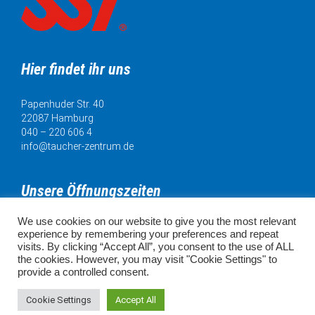
Hier findet ihr uns
Papenhuder Str. 40
22087 Hamburg
040 – 220 606 4
info@taucher-zentrum.de
Unsere Öffnungszeiten
We use cookies on our website to give you the most relevant
Mo. 11:00 - 18:00 Uhr
experience by remembering your preferences and repeat
Di. 11:00 - 20:00 Uhr
visits. By clicking “Accept All”, you consent to the use of ALL
Mi. 11:00 - 18:00 Uhr
the cookies. However, you may visit "Cookie Settings" to
Do. 11:00 - 18:00 Uhr
provide a controlled consent.
Fr. 11:00 - 18:00 Uhr
SA. 10:00 - 16:00 Uhr
Cookie Settings
Accept All