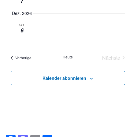
7
Dez. 2026
SO.
6
Heute
Nächste
Veranstaltungen
Vorherige
Veranstalt
Kalender abonnieren