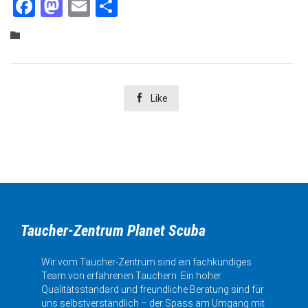
Facebook
Mastodon
Email
Teilen
Category


Like
Taucher-Zentrum Planet Scuba
Wir vom Taucher-Zentrum sind ein fachkundiges
Team von erfahrenen Tauchern. Ein hoher
Qualitätsstandard und freundliche Beratung sind für
uns selbstverständlich – der Spass am Umgang mit