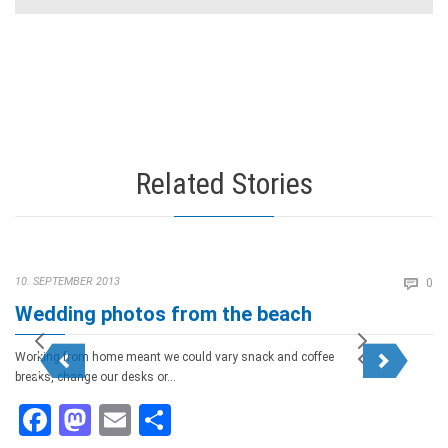
Related Stories
Co
10. SEPTEMBER 2013

0
Wedding photos from the beach
Working from home meant we could vary snack and coffee
breaks, change our desks or…
Facebook
Mastodon
Email
Teilen