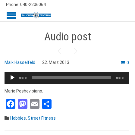
Phone: 040-2206064
Audio post


Co
Maik Hasselfeld
22. März 2013
0

Audio-
00:00
00:00
Player
Mario Peshev piano.
Facebook
Mastodon
Email
Teilen
Category

Hobbies
,
Street Fitness