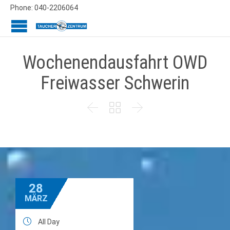
Phone: 040-2206064
Wochenendausfahrt OWD
Freiwasser Schwerin



28
MÄRZ

All Day